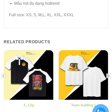
Mẫu mã đa dạng hottrend
Full size: XS, S, M,L, XL, XXL, XXXL
RELATED PRODUCTS
5_12g
Team building 1