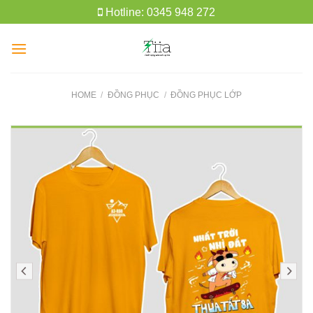
Skip
Hotline: 0345 948 272
to
content
HOME
/
ĐỒNG PHỤC
/
ĐỒNG PHỤC LỚP