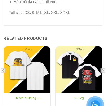
Mẫu mã đa dạng hottrend
Full size: XS, S, M,L, XL, XXL, XXXL
RELATED PRODUCTS
Team building 1
5_12g