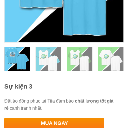
Sự kiện 3
Đặt áo đồng phục tại Tiia đảm bảo
chất lượng tốt giá
rẻ
cạnh tranh nhất.
MUA NGAY