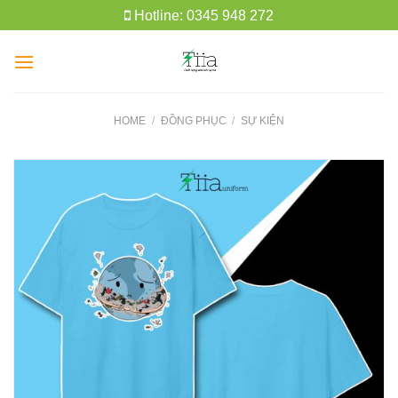
Skip
Hotline: 0345 948 272
to
content
HOME
/
ĐỒNG PHỤC
/
SỰ KIỆN