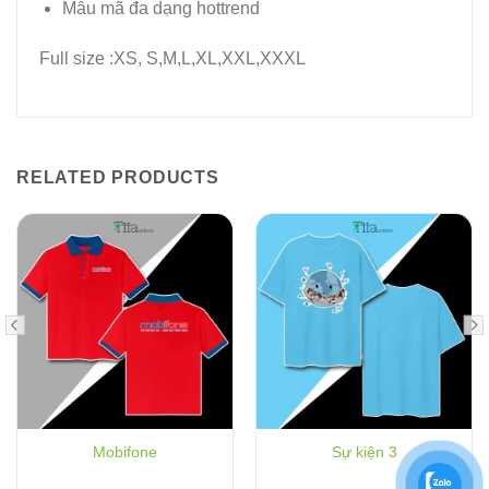
Mẫu mã đa dạng hottrend
Full size :XS, S,M,L,XL,XXL,XXXL
RELATED PRODUCTS
Mobifone
Sự kiện 3